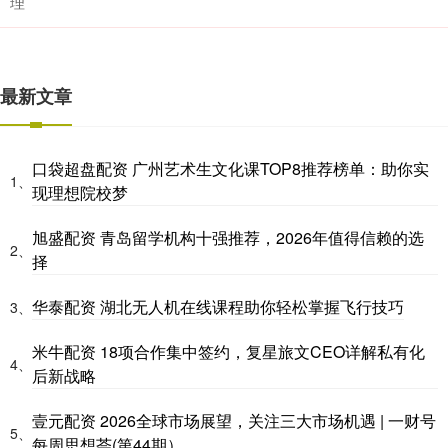
理
最新文章
口袋超盘配资 广州艺术生文化课TOP8推荐榜单：助你实
1、
现理想院校梦
旭盛配资 青岛留学机构十强推荐，2026年值得信赖的选
2、
择
华泰配资 湖北无人机在线课程助你轻松掌握飞行技巧
3、
米牛配资 18项合作集中签约，复星旅文CEO详解私有化
4、
后新战略
壹元配资 2026全球市场展望，关注三大市场机遇 | 一财号
5、
每周思想荟(第44期）