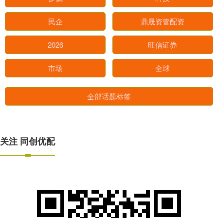
民企
鼎晟资管配资
2026
旺信证券
市场
全球
全部话题标签
关注 同创优配