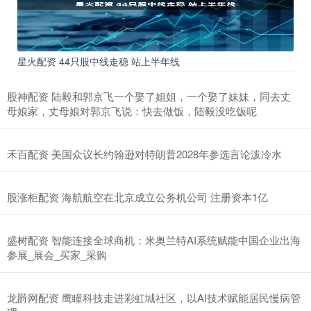
星火配资 44只股中线走稳 站上半年线
股神配资 陆毅和郭京飞一个娶了姐姐，一个娶了妹妹，同去丈
母娘家，丈母娘对郭京飞说：快去做饭，陆毅没吃饭呢
禾百配资 美国众议长约翰逊对特朗普2028年参选言论泼冷水
股涨柜配资 海航航空在北京成立公务机公司 注册资本1亿
盛树配资 智能连接全球商机：米奥兰特AI系统赋能中国企业出海
参展_展会_买家_采购
龙爵网配资 鹰瞳科技走进彩虹城社区，以AI技术赋能居民慢病管