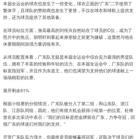
本届全运会的球衣也发生了一些变化，球衣正面的“广东”二字使用了
繁体字，且球队的赞助商也发生了更替，不仅在球衣和球鞋上提供支
持，还为球员提供了其他装备。
在球员站位方面，身高最高的刘传兴自然站在了球员的C位，成为了
照片中的焦点。胡明轩则看起来身形较之前更为健硕，这显然与他在
休赛期期间加强力量训练有关。
从球员配置来看，广东队无疑是本届全运会中综合实力最强的男篮队
伍，拥有了丰富的经验和年轻的活力。在本届全运会中，广东队的目
标直指冠军，并且作为东道主，他们也渴望为支持他们的球迷献上一
场场精彩的比赛。
展开剩余51%
根据小组赛的分组情况，广东队被分入了第二组，和山东队、浙江
队、江苏队同组，因此，他们有很大机会获得小组第一的位置。杜锋
曾在多次采访中表示：“我们的目标是把金牌留在广东，力争夺冠，回
报广东的球迷们对我们的支持。”
尽管广东队实力强大，但最终是否能够赢得冠军，还取决于球员们的