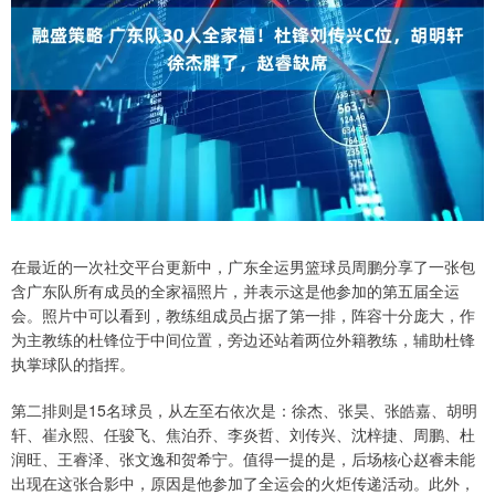
在最近的一次社交平台更新中，广东全运男篮球员周鹏分享了一张包
含广东队所有成员的全家福照片，并表示这是他参加的第五届全运
会。照片中可以看到，教练组成员占据了第一排，阵容十分庞大，作
为主教练的杜锋位于中间位置，旁边还站着两位外籍教练，辅助杜锋
执掌球队的指挥。
第二排则是15名球员，从左至右依次是：徐杰、张昊、张皓嘉、胡明
轩、崔永熙、任骏飞、焦泊乔、李炎哲、刘传兴、沈梓捷、周鹏、杜
润旺、王睿泽、张文逸和贺希宁。值得一提的是，后场核心赵睿未能
出现在这张合影中，原因是他参加了全运会的火炬传递活动。此外，