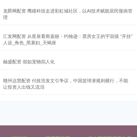
龙爵网配资 鹰瞳科技走进彩虹城社区，以AI技术赋能居民慢病管
理
汇发网配资 从星座看斯嘉丽・约翰逊：票房女王的宇宙级 “开挂”
人设_角色_黑寡妇_天蝎座
融盛配资 假如宠物拟人化​
赣州达慧配资 付政浩发文引争议，中国篮球潜规则横行，不能
让投资人出钱又流泪