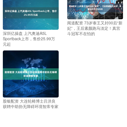
闻道配资 73岁泰王又封00后“新
妃”，王后素颜跑马淡定！真宫
深圳亿操盘 上汽奥迪A5L
斗冠军不在怕的
Sportback上市，售价25.99万
元起
股银配资 大连轮椅博士吕洪良
获聘中助协无障碍环境智库专家