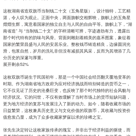
这枚湖南省造双旗币当制钱二十文（五角星版），设计独特，工艺精
湛，令人叹为观止。正面中央，两面旗帜交相辉映，旗帜上的五角星
熠熠生辉，寓意着国家的独立自主与人民的自由平等。旗帜上下，“湖
南省造” 与 “当制钱二十文” 的字样清晰可辨，字迹遒劲有力，透露出
那个时代特有的韵味与风骨。背面则雕刻着精美的嘉禾图案，象征着
国家的繁荣昌盛与人民的安居乐业。整枚钱币铸造精良，边缘圆润光
滑，包浆自然，岁月的洗礼非但没有减损其风采，反而为其增添了几
分历史的深邃与厚重。
展开剩余52%
这枚双旗币诞生于民国初年，那是一个中国社会经历翻天覆地变革的
时期。作为湖南省地方政府为应对经济挑战而特别铸造的货币之一，
它不仅见证了历史的沧桑巨变，也反映了那个时代独特的社会风貌与
经济状况。它的问世，不仅有效缓解了当时市场上的货币短缺问题，
更为地方经济的复苏与发展注入了新的动力。如今，随着收藏市场的
日益繁荣，这枚兼具历史意义与文化价值的双旗币，其收藏与投资价
值愈发凸显，成为了众多收藏家梦寐以求的珍稀之宝。
张先生决定转让这枚家族传承的瑰宝，并非出于经济利益的驱使，而