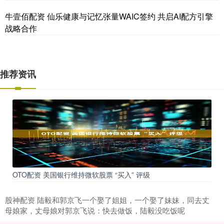
牛壹佰配资 仙乐健康与记忆张量WAIC签约 共启AI配方引擎
战略合作
推荐资讯
OTO配资 美国银行维持微软股票 “买入” 评级
股神配资 陆毅和郭京飞一个娶了姐姐，一个娶了妹妹，同去丈
母娘家，丈母娘对郭京飞说：快去做饭，陆毅没吃饭呢